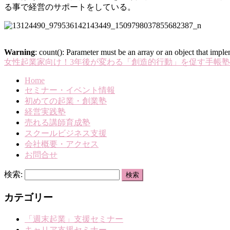
る事で経営のサポートをしている。
Warning
: count(): Parameter must be an array or an object that imp
女性起業家向け！3年後が変わる「創造的行動」を促す手帳
Home
セミナー・イベント情報
初めての起業・創業塾
経営実践塾
売れる講師育成塾
スクールビジネス支援
会社概要・アクセス
お問合せ
検索:
カテゴリー
「週末起業」支援セミナー
キャリア支援セミナー