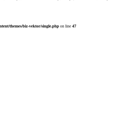
tent/themes/biz-vektor/single.php
on line
47