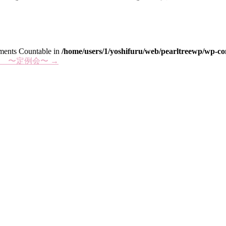
lements Countable in
/home/users/1/yoshifuru/web/pearltreewp/wp-con
塾 〜定例会〜
→