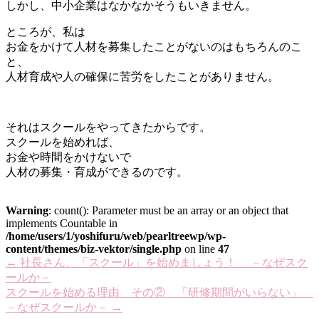
しかし、中小企業はなかなかそうもいきません。
ところが、私は
お金をかけて人材を募集したことがないのはもちろんのこ
と、
人材育成や人の確保に苦労をしたことがありません。
それはスクールをやってきたからです。
スクールを始めれば、
お金や時間をかけないで
人材の募集・育成ができるのです。
Warning
: count(): Parameter must be an array or an object that
implements Countable in
/home/users/1/yoshifuru/web/pearltreewp/wp-
content/themes/biz-vektor/single.php
on line
47
←
社長さん、「スクール」を始めましょう！ －なぜスク
ールか－
スクールを始める理由 その② 「研修期間がいらない」
－なぜスクールか－
→