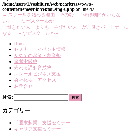
/home/users/1/yoshifuru/web/pearltreewp/wp-
content/themes/biz-vektor/single.php
on line
47
←
スクールを始める理由 その② 「研修期間がいらな
い」 －なぜスクールか－
「働きたい人」よりも「学びたい人」が、良きパートナーに
なる －なぜスクールか－
→
Home
セミナー・イベント情報
初めての起業・創業塾
経営実践塾
売れる講師育成塾
スクールビジネス支援
会社概要・アクセス
お問合せ
検索:
カテゴリー
「週末起業」支援セミナー
キャリア支援セミナー