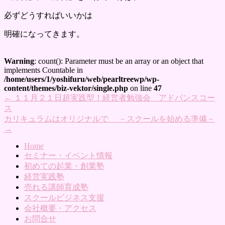
必ずどうすればいいかは
明確になってきます。
Warning
: count(): Parameter must be an array or an object that
implements Countable in
/home/users/1/yoshifuru/web/pearltreewp/wp-
content/themes/biz-vektor/single.php
on line
47
←
１１月２１日超実践型！経営者勉強会 アドバンスコー
ス
カリキュラムはオリジナルで －スクールを始める準備－
→
Home
セミナー・イベント情報
初めての起業・創業塾
経営実践塾
売れる講師育成塾
スクールビジネス支援
会社概要・アクセス
お問合せ