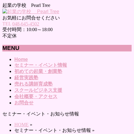
起業の学校 Pearl Tree
お気軽にお問合せください
TEL
048-645-4502
受付時間：10:00～18:00
不定休
MENU
メ
Home
セミナー・イベント情報
ニ
初めての起業・創業塾
ュ
経営実践塾
ー
売れる講師育成塾
を
スクールビジネス支援
飛
会社概要・アクセス
ば
お問合せ
す
セミナー・イベント・お知らせ情報
HOME
»
セミナー・イベント・お知らせ情報
»