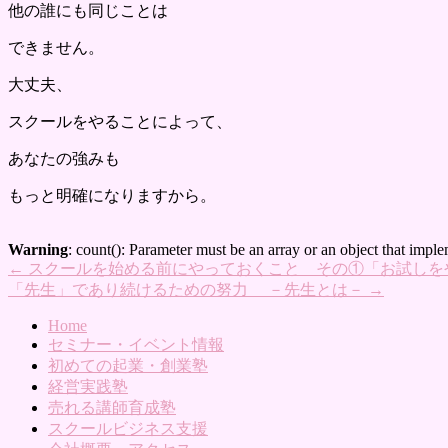
他の誰にも同じことは
できません。
大丈夫、
スクールをやることによって、
あなたの強みも
もっと明確になりますから。
Warning
: count(): Parameter must be an array or an object that imp
←
スクールを始める前にやっておくこと その①「お試しを
「先生」であり続けるための努力 －先生とは－
→
Home
セミナー・イベント情報
初めての起業・創業塾
経営実践塾
売れる講師育成塾
スクールビジネス支援