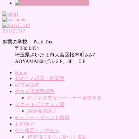
PAGETOP
起業の学校 Pearl Tree
〒330-0854
埼玉県さいたま市大宮区桜木町2-2-7
AOYAMA808ビル２F、3F、５F
Home
初めての起業・創業塾
経営実践塾
売れる講師育成塾
ビジネス支援パートナー企業募集
スクールビジネス支援
講師養成講座
セミナー・イベント情報
お問合せ
会社概要・アクセス
特定商取引法に基づく表記