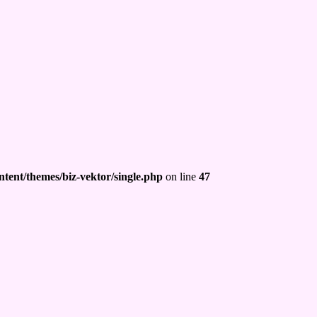
tent/themes/biz-vektor/single.php
on line
47