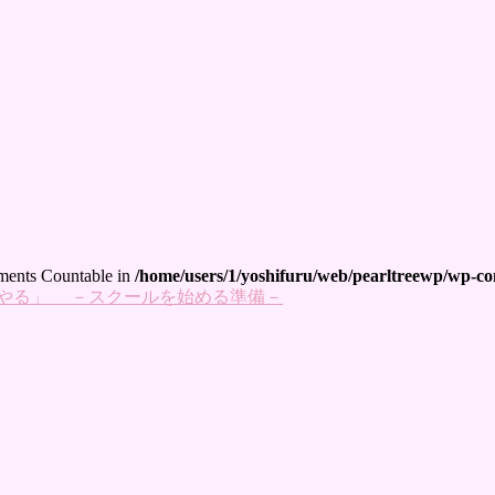
lements Countable in
/home/users/1/yoshifuru/web/pearltreewp/wp-con
やる」 －スクールを始める準備－