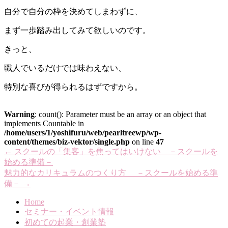
自分で自分の枠を決めてしまわずに、
まず一歩踏み出してみて欲しいのです。
きっと、
職人でいるだけでは味わえない、
特別な喜びが得られるはずですから。
Warning
: count(): Parameter must be an array or an object that
implements Countable in
/home/users/1/yoshifuru/web/pearltreewp/wp-
content/themes/biz-vektor/single.php
on line
47
←
スクールの「集客」を焦ってはいけない －スクールを
始める準備－
魅力的なカリキュラムのつくり方 －スクールを始める準
備－
→
Home
セミナー・イベント情報
初めての起業・創業塾