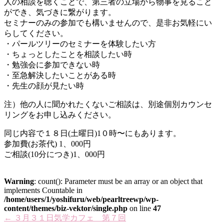
人の相談を聴くことで、第三者の立場から物事を見ること
ができ、気づきに繋がります。
セミナーのみの参加でも構いませんので、是非お気軽にい
らしてください。
・パールツリーのセミナーを体験したい方
・ちょっとしたことを相談したい時
・勉強会に参加できない時
・至急解決したいことがある時
・先生の顔が見たい時
注）他の人に聞かれたくないご相談は、別途個別カウンセ
リングをお申し込みください。
同じ内容で１８日(土曜日)1０時〜にもあります。
参加費(お茶代) 1、000円
ご相談(10分につき)1、000円
Warning
: count(): Parameter must be an array or an object that
implements Countable in
/home/users/1/yoshifuru/web/pearltreewp/wp-
content/themes/biz-vektor/single.php
on line
47
←
３月３１日気学カフェ 第７回