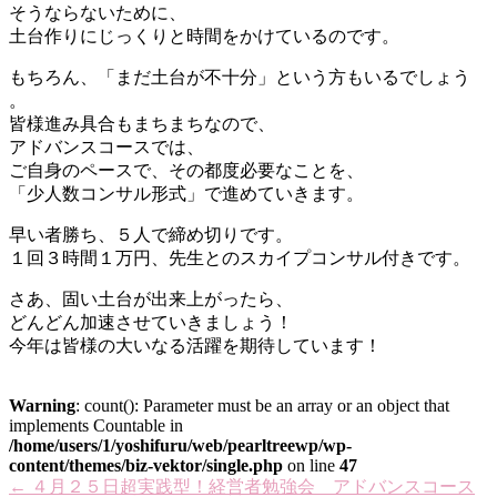
そうならないために、
土台作りにじっくりと時間をかけているのです。
もちろん、「まだ土台が不十分」という方もいるでしょう
。
皆様進み具合もまちまちなので、
アドバンスコースでは、
ご自身のペースで、その都度必要なことを、
「少人数コンサル形式」で進めていきます。
早い者勝ち、５人で締め切りです。
１回３時間１万円、先生とのスカイプコンサル付きです。
さあ、固い土台が出来上がったら、
どんどん加速させていきましょう！
今年は皆様の大いなる活躍を期待しています！
Warning
: count(): Parameter must be an array or an object that
implements Countable in
/home/users/1/yoshifuru/web/pearltreewp/wp-
content/themes/biz-vektor/single.php
on line
47
←
４月２５日超実践型！経営者勉強会 アドバンスコース