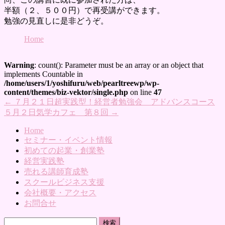
半額（２、５００円）で再受講ができます。
勉強の見直しに是非どうぞ。
Home
Warning
: count(): Parameter must be an array or an object that
implements Countable in
/home/users/1/yoshifuru/web/pearltreewp/wp-
content/themes/biz-vektor/single.php
on line
47
←
７月２１日超実践型！経営者勉強会 アドバンスコース
５月２日気学カフェ 第８回
→
Home
セミナー・イベント情報
初めての起業・創業塾
経営実践塾
売れる講師育成塾
スクールビジネス支援
会社概要・アクセス
お問合せ
検