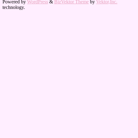
Powered by
WordPress
&
BizVektor Theme
by
Vektor,Inc.
technology.