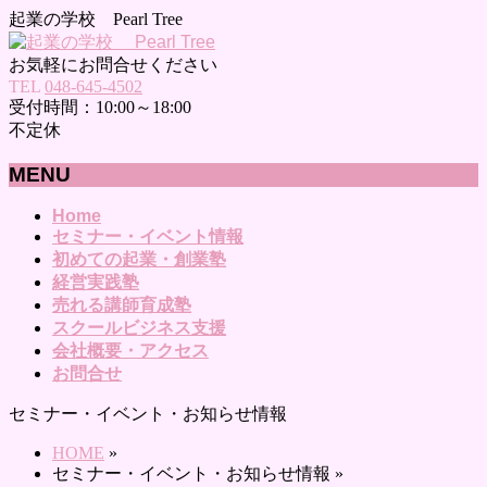
起業の学校 Pearl Tree
お気軽にお問合せください
TEL
048-645-4502
受付時間：10:00～18:00
不定休
MENU
メ
Home
セミナー・イベント情報
ニ
初めての起業・創業塾
ュ
経営実践塾
ー
売れる講師育成塾
を
スクールビジネス支援
飛
会社概要・アクセス
ば
お問合せ
す
セミナー・イベント・お知らせ情報
HOME
»
セミナー・イベント・お知らせ情報
»