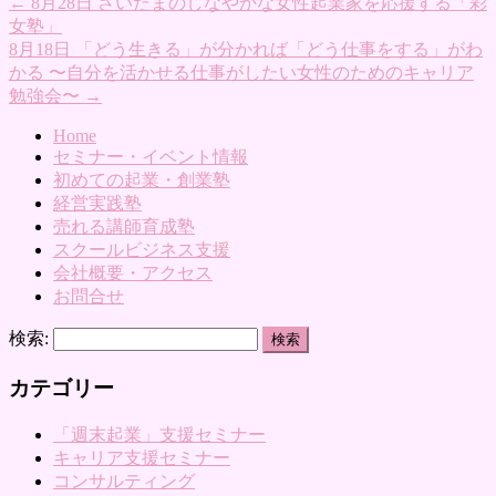
←
8月28日 さいたまのしなやかな女性起業家を応援する「彩
女塾」
8月18日 「どう生きる」が分かれば「どう仕事をする」がわ
かる 〜自分を活かせる仕事がしたい女性のためのキャリア
勉強会〜
→
Home
セミナー・イベント情報
初めての起業・創業塾
経営実践塾
売れる講師育成塾
スクールビジネス支援
会社概要・アクセス
お問合せ
検索:
カテゴリー
「週末起業」支援セミナー
キャリア支援セミナー
コンサルティング