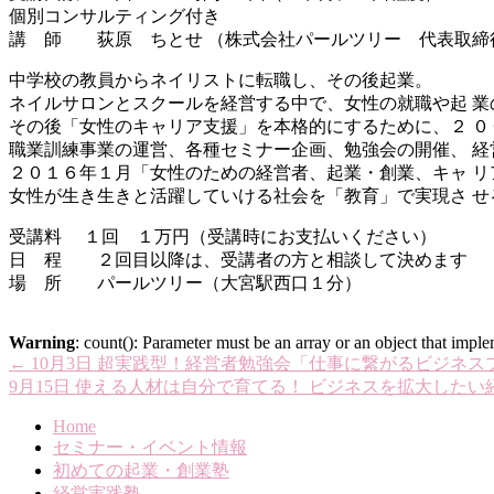
個別コンサルティング付き
講 師 荻原 ちとせ （株式会社パールツリー 代表取締
中学校の教員からネイリストに転職し、その後起業。
ネイルサロンとスクールを経営する中で、女性の就職や起 業
その後「女性のキャリア支援」を本格的にするために、２ 
職業訓練事業の運営、各種セミナー企画、勉強会の開催、 経
２０１６年１月「女性のための経営者、起業・創業、キャ 
女性が生き生きと活躍していける社会を「教育」で実現さ せ
受講料 １回 １万円（受講時にお支払いください）
日 程 ２回目以降は、受講者の方と相談して決めます
場 所 パールツリー（大宮駅西口１分）
Warning
: count(): Parameter must be an array or an object that imp
←
10月3日 超実践型！経営者勉強会「仕事に繋がるビジネ
9月15日 使える人材は自分で育てる！ ビジネスを拡大した
Home
セミナー・イベント情報
初めての起業・創業塾
経営実践塾