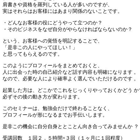
肩書きや資格を羅列している人が多いのですが、
実はそれらはお客様にはあまり関係のないことです。
・どんなお客様の役にどうやって立つのか？
・そのビジネスをなぜ自分がやらなければならないのか？
という、お客様への覚悟を明記することで、
「是非この人にやってほしい！」
と思ってもらえるのです。
このようにプロフィールをまとめておくと、
人に出会った時の自己紹介など話す内容も明確になります 。
なので、必要な人により確率よく選んでいただけるのです 。
起業した方は、どこかでこれをじっくりやっておくかどう か
必ずその後の動き方が変わります。
このセミナーは、勉強会だけで終わることなく、
プロフィールが形になるまでお手伝いします。
是非この機会に自分自身ととことん向き合ってみませんか ？
受講回数 １回２．５時間×３回（１ヶ月に１回程度）