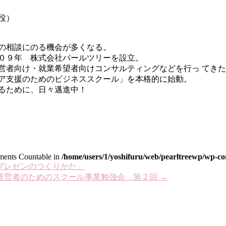
役）
の相談にのる機会が多くなる。
００９年 株式会社パールツリーを設立。
営者向け・就業希望者向けコンサルティングなどを行っ てき
リア支援のためのビジネススクール」を本格的に始動。
るために、日々邁進中！
lements Countable in
/home/users/1/yoshifuru/web/pearltreewp/wp-con
スプレゼンのつくりかた」
い経営者のためのスクール事業勉強会 第２回
→