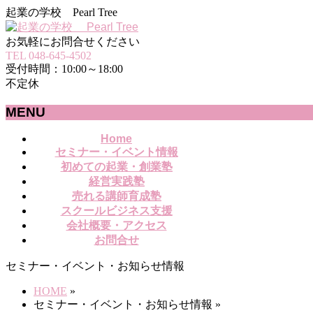
起業の学校 Pearl Tree
お気軽にお問合せください
TEL 048-645-4502
受付時間：10:00～18:00
不定休
MENU
メ
Home
セミナー・イベント情報
ニ
初めての起業・創業塾
ュ
経営実践塾
ー
売れる講師育成塾
を
スクールビジネス支援
飛
会社概要・アクセス
ば
お問合せ
す
セミナー・イベント・お知らせ情報
HOME
»
セミナー・イベント・お知らせ情報
»