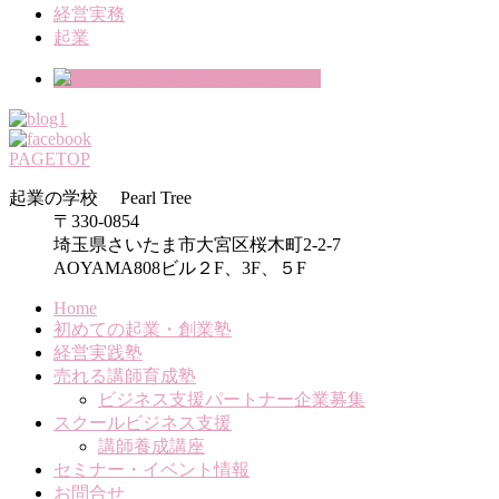
経営実務
起業
PAGETOP
起業の学校 Pearl Tree
〒330-0854
埼玉県さいたま市大宮区桜木町2-2-7
AOYAMA808ビル２F、3F、５F
Home
初めての起業・創業塾
経営実践塾
売れる講師育成塾
ビジネス支援パートナー企業募集
スクールビジネス支援
講師養成講座
セミナー・イベント情報
お問合せ