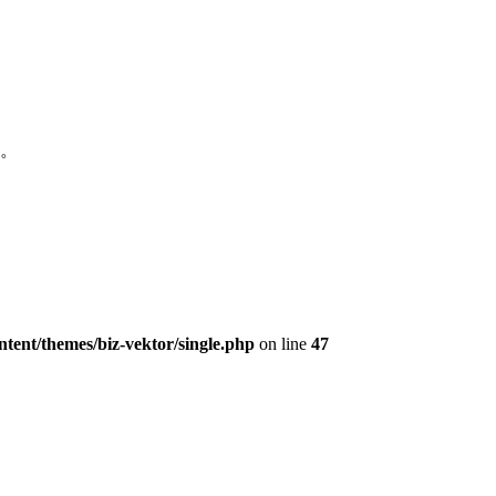
た。
tent/themes/biz-vektor/single.php
on line
47