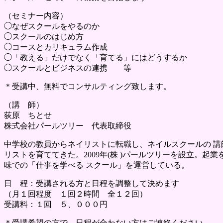
（セミナー内容）
◯なぜスクールをやるのか
◯スクールのはじめ方
◯コースとカリキュラム作成
◯「教える」だけでなく「育てる」にはどうするか
◯スクールとビジネスの連携 等
＊受講中、無料でコンサルティング致します。
（講 師）
荻原 ちとせ
株式会社パールツリー 代表取締役
中学校の教員からネイリストに転職し、ネイルスクールの 講師や
リストを育ててきた。2009年(株 )パールツリーを設立。
味での「仕事を学べる スクール」を運営している。
日 程：受講される方と日程を調整して決めます
（月１回程度 １回２時間 全１２回）
受講料：１回 ５、０００円
＊受講希望の方で、日程が合わない方はご連絡ください。