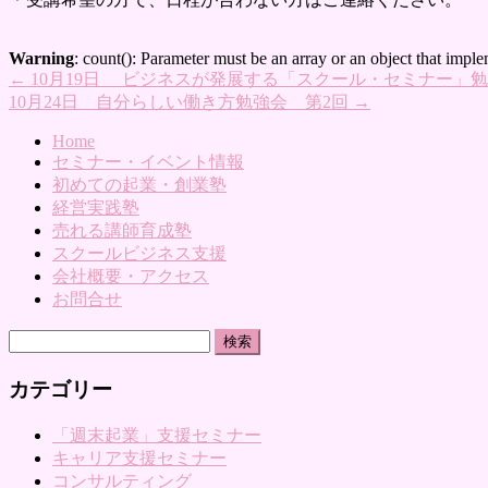
Warning
: count(): Parameter must be an array or an object that imp
←
10月19日 ビジネスが発展する「スクール・セミナー」勉強
10月24日 自分らしい働き方勉強会 第2回
→
Home
セミナー・イベント情報
初めての起業・創業塾
経営実践塾
売れる講師育成塾
スクールビジネス支援
会社概要・アクセス
お問合せ
検
索:
カテゴリー
「週末起業」支援セミナー
キャリア支援セミナー
コンサルティング