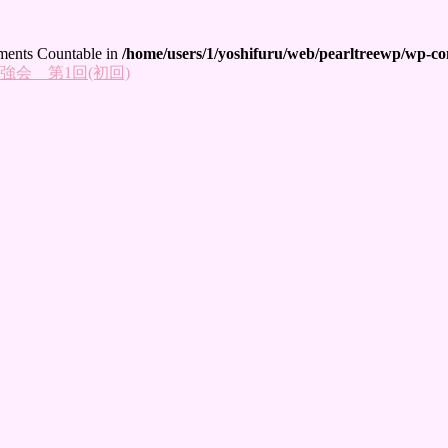
lements Countable in
/home/users/1/yoshifuru/web/pearltreewp/wp-con
会 第1回(初回)