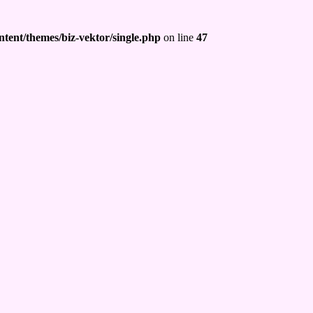
tent/themes/biz-vektor/single.php
on line
47