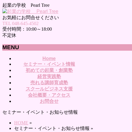
起業の学校 Pearl Tree
お気軽にお問合せください
TEL 048-645-4502
受付時間：10:00～18:00
不定休
MENU
メ
Home
セミナー・イベント情報
ニ
初めての起業・創業塾
ュ
経営実践塾
ー
売れる講師育成塾
を
スクールビジネス支援
飛
会社概要・アクセス
ば
お問合せ
す
セミナー・イベント・お知らせ情報
HOME
»
セミナー・イベント・お知らせ情報
»