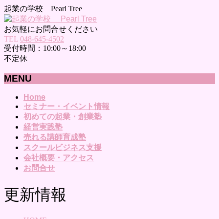
起業の学校 Pearl Tree
お気軽にお問合せください
TEL
048-645-4502
受付時間：10:00～18:00
不定休
MENU
メ
Home
セミナー・イベント情報
ニ
初めての起業・創業塾
ュ
経営実践塾
ー
売れる講師育成塾
を
スクールビジネス支援
飛
会社概要・アクセス
ば
お問合せ
す
更新情報