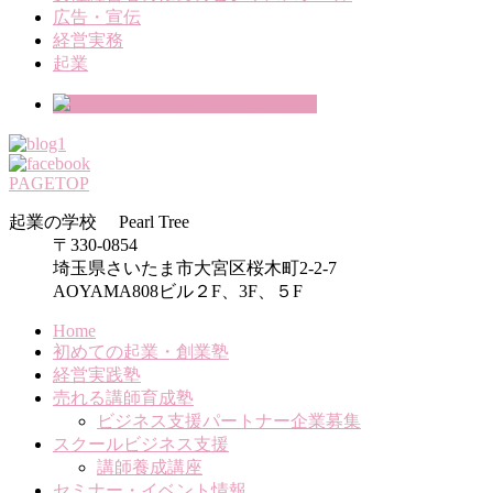
広告・宣伝
経営実務
起業
PAGETOP
起業の学校 Pearl Tree
〒330-0854
埼玉県さいたま市大宮区桜木町2-2-7
AOYAMA808ビル２F、3F、５F
Home
初めての起業・創業塾
経営実践塾
売れる講師育成塾
ビジネス支援パートナー企業募集
スクールビジネス支援
講師養成講座
セミナー・イベント情報