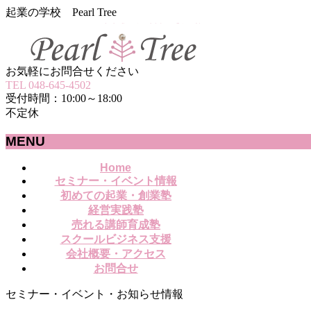
起業の学校 Pearl Tree
お気軽にお問合せください
TEL 048-645-4502
受付時間：10:00～18:00
不定休
MENU
メ
Home
セミナー・イベント情報
ニ
初めての起業・創業塾
ュ
経営実践塾
ー
売れる講師育成塾
を
スクールビジネス支援
飛
会社概要・アクセス
ば
お問合せ
す
セミナー・イベント・お知らせ情報