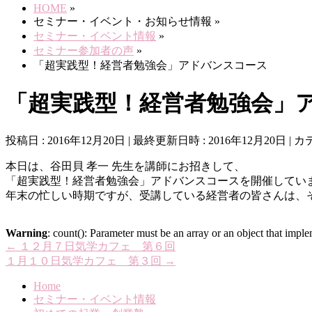
HOME
»
セミナー・イベント・お知らせ情報
»
セミナー・イベント情報
»
セミナー参加者の声
»
「超実践型！経営者勉強会」アドバンスコース
「超実践型！経営者勉強会」
投稿日 : 2016年12月20日
最終更新日時 : 2016年12月20日
カ
本日は、谷田貝 孝一 先生を講師にお招きして、
「超実践型！経営者勉強会」アドバンスコースを開催してい
年末の忙しい時期ですが、受講している経営者の皆さんは、
Warning
: count(): Parameter must be an array or an object that imp
←
１２月７日気学カフェ 第６回
１月１０日気学カフェ 第３回
→
Home
セミナー・イベント情報