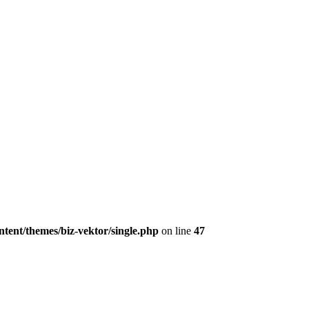
tent/themes/biz-vektor/single.php
on line
47